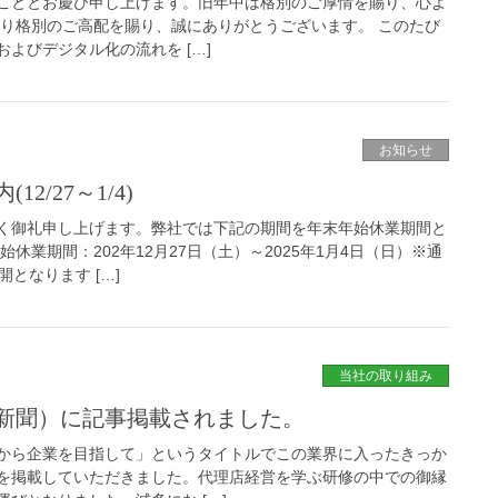
こととお慶び申し上げます。旧年中は格別のご厚情を賜り、心よ
より格別のご高配を賜り、誠にありがとうございます。 このたび
よびデジタル化の流れを […]
お知らせ
2/27～1/4)
く御礼申し上げます。弊社では下記の期間を年末年始休業期間と
休業期間：202年12月27日（土）～2025年1月4日（日）※通
となります […]
当社の取り組み
新聞）に記事掲載されました。
から企業を目指して」というタイトルでこの業界に入ったきっか
を掲載していただきました。代理店経営を学ぶ研修の中での御縁